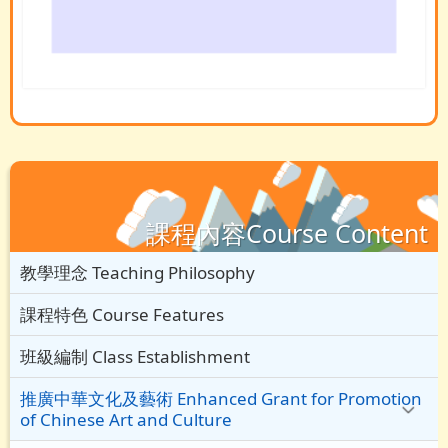
課程內容Course Content
教學理念 Teaching Philosophy
課程特色 Course Features
班級編制 Class Establishment
推廣中華文化及藝術 Enhanced Grant for Promotion
of Chinese Art and Culture