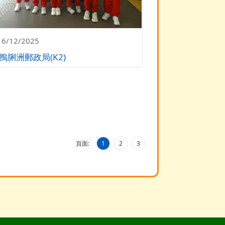
16/12/2025
鴨脷洲郵政局(K2)
頁面:
1
2
3