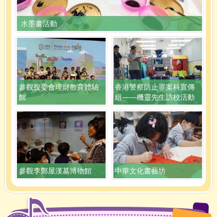
水墨畫活動
參觀投委會理財教育體驗
香港警察防止罪案科宣傳
館
組——機靈先生訪校活動
參觀李鄭屋漢墓博物館
中華文化書藝坊