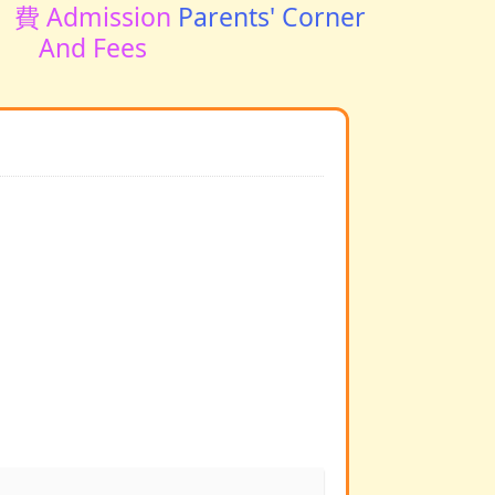
費 Admission
Parents' Corner
And Fees