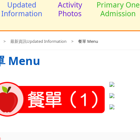
Updated
Activity
Primary One
Information
Photos
Admission
>
最新資訊Updated Information
>
餐單 Menu
 Menu
載