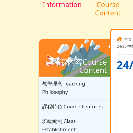
Information
Course
Content
首頁
24/25 中
課程內容Course
24
Content
教學理念 Teaching
Philosophy
課程特色 Course Features
班級編制 Class
Establishment