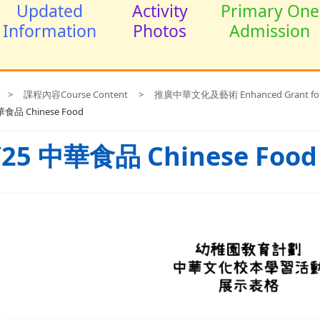
Updated
Activity
Primary One
Information
Photos
Admission
>
課程內容Course Content
>
推廣中華文化及藝術 Enhanced Grant for Pro
華食品 Chinese Food
/25 中華食品 Chinese Food