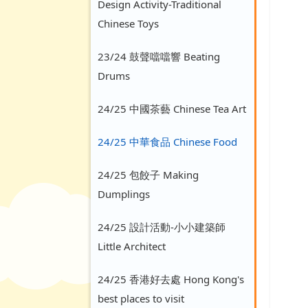
Design Activity-Traditional
Chinese Toys
23/24 鼓聲噹噹響 Beating
Drums
24/25 中國茶藝 Chinese Tea Art
24/25 中華食品 Chinese Food
24/25 包餃子 Making
Dumplings
24/25 設計活動-小小建築師
Little Architect
24/25 香港好去處 Hong Kong's
best places to visit