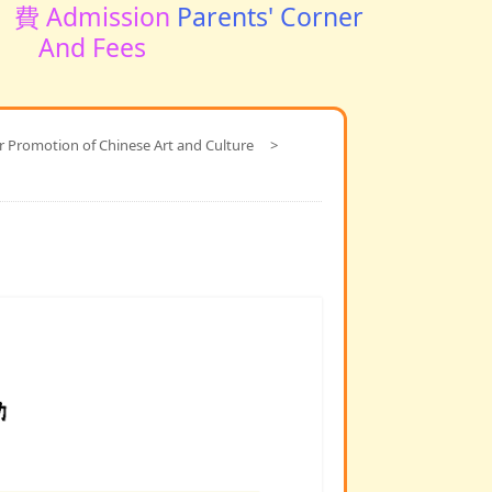
費 Admission
Parents' Corner
And Fees
motion of Chinese Art and Culture
>