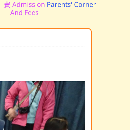
費 Admission
Parents' Corner
And Fees