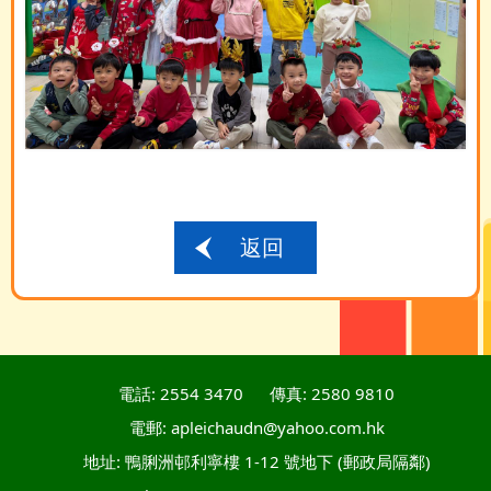
返回
電話: 2554 3470
傳真: 2580 9810
電郵: apleichaudn@yahoo.com.hk
地址: 鴨脷洲邨利寧樓 1-12 號地下 (郵政局隔鄰)